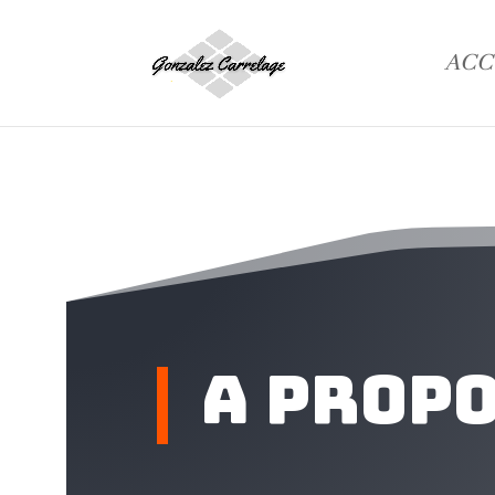
ACC
a prop